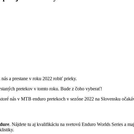
z nás a prestane v roku 2022 robiť prieky.
chystaných pretekov v tomto roku. Bude z čoho vyberať!
, ktoré nás v MTB enduro pretekoch v sezóne 2022 na Slovensku očaká
ndure
. Nájdete tu aj kvalifikáciu na svetovú Enduro Worlds Series a ma
listiky.