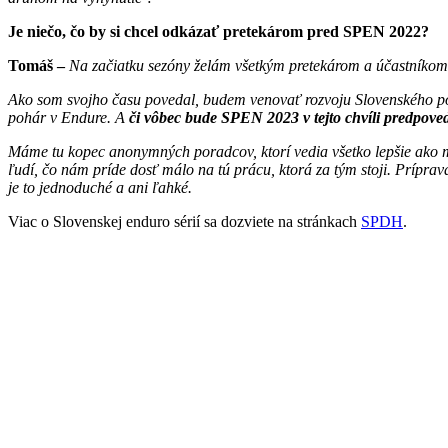
Je niečo, čo by si chcel odkázať pretekárom pred SPEN 2022?
Tomáš –
Na začiatku sezóny želám všetkým pretekárom a účastníkom v
Ako som svojho času povedal, budem venovať rozvoju Slovenského poh
pohár v Endure. A
či vôbec bude SPEN 2023 v tejto chvíli predpov
Máme tu kopec anonymných poradcov, ktorí vedia všetko lepšie ako my
ľudí, čo nám príde dosť málo na tú prácu, ktorá za tým stoji. Prípra
je to jednoduché a ani ľahké.
Viac o Slovenskej enduro sérií sa dozviete na stránkach
SPDH
.