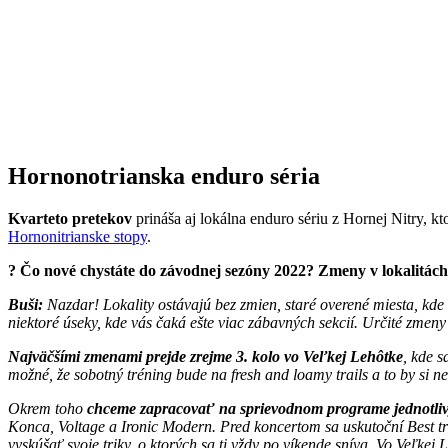
Hornonotrianska enduro séria
Kvarteto pretekov
prináša aj lokálna enduro sériu z Hornej Nitry, k
Hornonitrianske stopy
.
? Čo nové chystáte do závodnej sezóny 2022? Zmeny v lokalitách,
Buši:
Nazdar! Lokality ostávajú bez zmien, staré overené miesta, kde 
niektoré úseky, kde vás čaká ešte viac zábavných sekcií. Určité zmeny
Najväčšími zmenami prejde zrejme 3. kolo vo Veľkej Lehôtke
, kde 
možné, že sobotný tréning bude na fresh and loamy trails a to by si n
Okrem toho
chceme zapracovať na sprievodnom programe jednotliv
Konca, Voltage a Ironic Modern. Pred koncertom sa uskutoční Best tr
vyskúšať svoje triky, o ktorých sa ti vždy po víkende sníva. Vo Veľkej