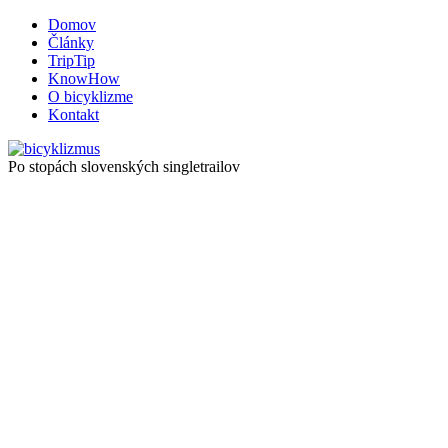
Domov
Články
TripTip
KnowHow
O bicyklizme
Kontakt
Po stopách slovenských singletrailov