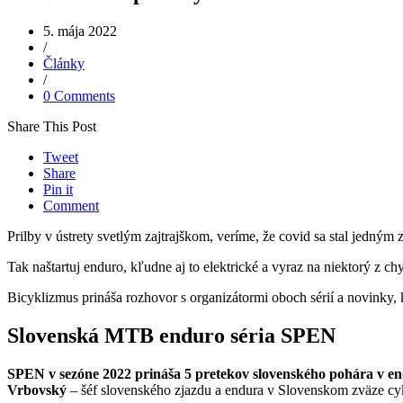
5. mája 2022
/
Články
/
0 Comments
Share This Post
Tweet
Share
Pin it
Comment
Prilby v ústrety svetlým zajtrajškom, veríme, že covid sa stal jedným 
Tak naštartuj enduro, kľudne aj to elektrické a vyraz na niektorý z 
Bicyklizmus prináša rozhovor s organizátormi oboch sérií a novinky
Slovenská MTB enduro séria SPEN
SPEN v sezóne 2022 prináša 5 pretekov slovenského pohára v e
Vrbovský
– šéf slovenského zjazdu a endura v Slovenskom zväze cyk