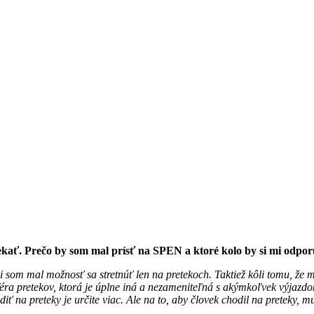
ekať. Prečo by som mal prísť na SPEN a ktoré kolo by si mi odpor
som mal možnosť sa stretnúť len na pretekoch. Taktiež kôli tomu, že 
a pretekov, ktorá je úplne iná a nezameniteľná s akýmkoľvek výjazdom
iť na preteky je určite viac. Ale na to, aby človek chodil na preteky,