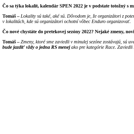
Čo sa týka lokalít, kalendár SPEN 2022 je v podstate totožný s mi
Tomáš –
Lokality sú také, aké sú. Dôvodom je, že organizátori z po
v lokalitách, kde sú organizátori ochotní vôbec Enduro organizovať.
Čo nové chystáte do pretekovej sezóny 2022? Nejaké zmeny, nov
Tomáš –
Zmeny, ktoré sme zaviedli v minulej sezóne zostávajú, sú u
bude jazdiť vždy o jedna RS menej
ako pre kategórie Race. Zaviedli