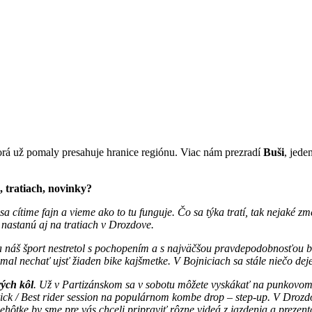
torá už pomaly presahuje hranice regiónu. Viac nám prezradí
Buši
, jede
 tratiach, novinky?
sa cítime fajn a vieme ako to tu funguje. Čo sa týka tratí, tak nejaké 
 nastanú aj na tratiach v Drozdove.
sa náš šport nestretol s pochopením a s najväčšou pravdepodobnosťou 
emal nechať ujsť žiaden bike kajšmetke. V Bojniciach sa stále niečo dej
ých kôl
. Už v Partizánskom sa v sobotu môžete vyskákať na punkovom 
ick / Best rider session na populárnom kombe drop – step-up. V Drozdo
 Lehôtke by sme pre vás chceli pripraviť rôzne videá z jazdenia a preze