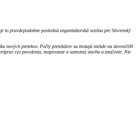
 je to pravdepodobne posledná organizátorská sezóna pre Slovenský
iku nových pretekov. Počty pretekárov sa motajú niekde na úrovni100
e príprav cez povolenia, mapovanie a samotnú stavbu a značenie. Nie