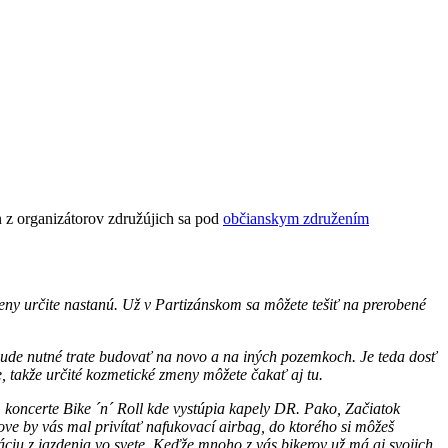
n z organizátorov združújich sa pod
občianskym združením
zmeny určite nastanú. Už v Partizánskom sa môžete tešiť na prerobené
bude nutné trate budovať na novo a na iných pozemkoch. Je teda dosť
e, takže určité kozmetické zmeny môžete čakať aj tu.
koncerte Bike ´n´ Roll kde vystúpia kapely DR. Pako, Začiatok
ve by vás mal privítať nafukovací airbag, do ktorého si môžeš
ntáciu z jazdenia vo svete. Keďže mnoho z vás bikerov už má aj svojich