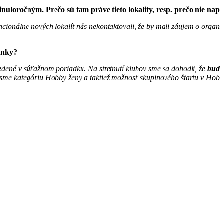
nuloročným. Prečo sú tam práve tieto lokality, resp. prečo nie napr
tencionálne nových lokalít nás nekontaktovali, že by mali záujem o org
inky?
vedené v súťažnom poriadku. Na stretnutí klubov sme sa dohodli, že
bud
 sme kategóriu Hobby ženy a taktiež možnosť skupinového štartu v Hob