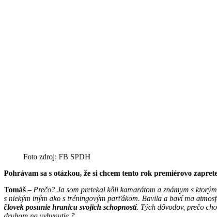
Foto zdroj: FB SPDH
Pohrávam sa s otázkou, že si chcem tento rok premiérovo zapret
Tomáš –
Prečo? Ja som pretekal kôli kamarátom a známym s ktorými 
s niekým iným ako s tréningovým parťákom. Bavila a baví ma atmosfér
človek posunie hranicu svojich schopností
. Tých dôvodov, prečo chod
druhom na vyhynutie ?