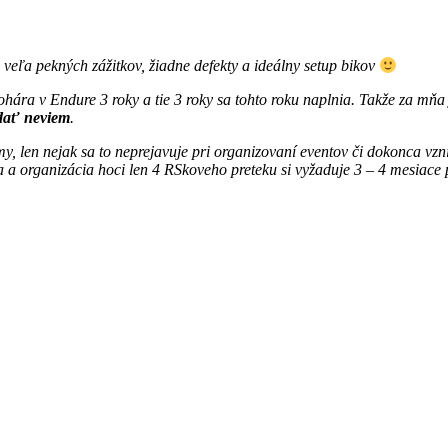
eľa pekných zážitkov, žiadne defekty a ideálny setup bikov
ára v Endure 3 roky a tie 3 roky sa tohto roku naplnia. Takže za mňa
edať neviem
.
, len nejak sa to neprejavuje pri organizovaní eventov či dokonca vzn
va a organizácia hoci len 4 RSkoveho preteku si vyžaduje 3 – 4 mesiac