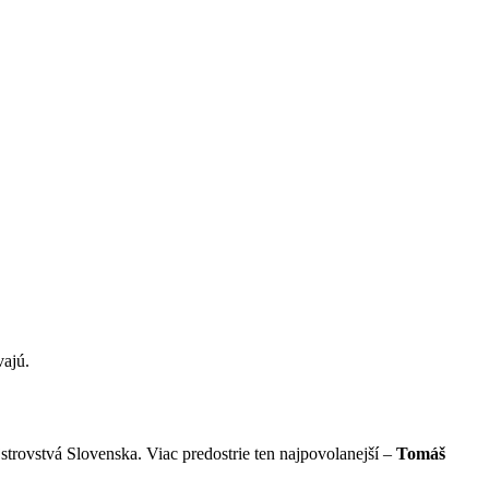
vajú.
jstrovstvá Slovenska. Viac predostrie ten najpovolanejší –
Tomáš