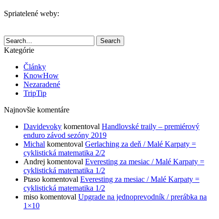
Spriatelené weby:
Search
Kategórie
Články
KnowHow
Nezaradené
TripTip
Najnovšie komentáre
Davidevoky
komentoval
Handlovské traily – premiérový
enduro závod sezóny 2019
Michal
komentoval
Gerlaching za deň / Malé Karpaty =
cyklistická matematika 2/2
Andrej
komentoval
Everesting za mesiac / Malé Karpaty =
cyklistická matematika 1/2
Ptaso
komentoval
Everesting za mesiac / Malé Karpaty =
cyklistická matematika 1/2
miso
komentoval
Upgrade na jednoprevodník / prerábka na
1×10