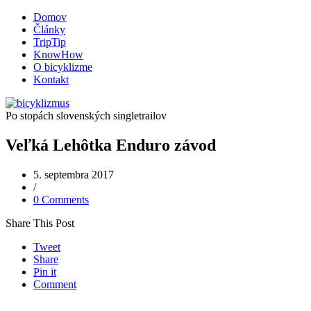
Domov
Články
TripTip
KnowHow
O bicyklizme
Kontakt
Po stopách slovenských singletrailov
Veľká Lehôtka Enduro závod
5. septembra 2017
/
0 Comments
Share This Post
Tweet
Share
Pin it
Comment