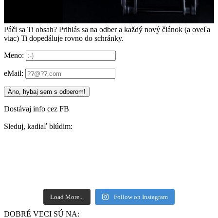
Páči sa Ti obsah? Prihlás sa na odber a každý nový článok (a oveľa
viac) Ti dopedáluje rovno do schránky.
Meno:
eMail:
Dostávaj info cez FB
Sleduj, kadiaľ blúdim:
Load More...
Follow on Instagram
DOBRÉ VECI SÚ NA: