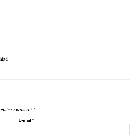
ohľad
polia sú označené
*
E-mail
*