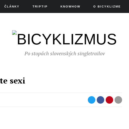
ČLÁNKY
TRIPTIP
KNOWHOW
O BICYKLIZME
Po stopách slovenských singletrailov
te sexi