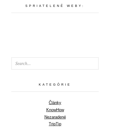
SPRIATELENÉ WEBY:
SEARCH
KATEGÓRIE
Články
KnowHow
Nezaradené
TripTip