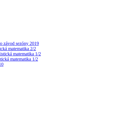
ro závod sezóny 2019
tická matematika 2/2
istická matematika 1/2
stická matematika 1/2
10