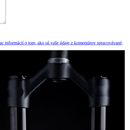
iac informácií o tom, ako sú vaše údaje z komentárov spracovávané
.