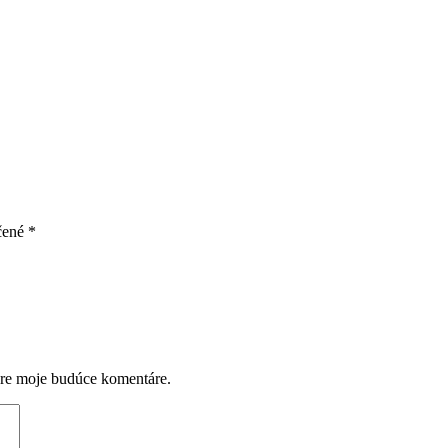
čené
*
pre moje budúce komentáre.