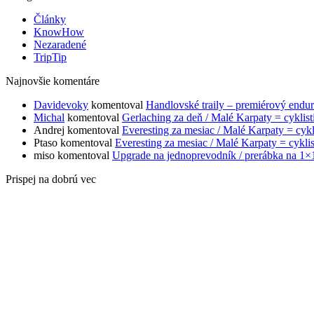
Články
KnowHow
Nezaradené
TripTip
Najnovšie komentáre
Davidevoky
komentoval
Handlovské traily – premiérový endu
Michal
komentoval
Gerlaching za deň / Malé Karpaty = cyklis
Andrej
komentoval
Everesting za mesiac / Malé Karpaty = cykl
Ptaso
komentoval
Everesting za mesiac / Malé Karpaty = cykli
miso
komentoval
Upgrade na jednoprevodník / prerábka na 1×
Prispej na dobrú vec