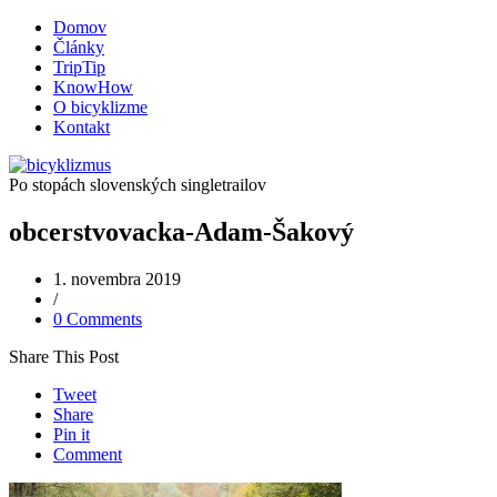
Domov
Články
TripTip
KnowHow
O bicyklizme
Kontakt
Po stopách slovenských singletrailov
obcerstvovacka-Adam-Šakový
1. novembra 2019
/
0 Comments
Share This Post
Tweet
Share
Pin it
Comment