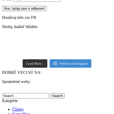
Dostávaj info cez FB
Sleduj, kadiaľ blúdim:
Load More...
Follow on Instagram
DOBRÉ VECI SÚ NA:
Spriatelené weby:
Search
Kategórie
Články
KnowHow