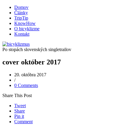
Domov
Články
TripTip
KnowHow
O bicyklizme
Kontakt
Po stopách slovenských singletrailov
cover október 2017
20. októbra 2017
/
0 Comments
Share This Post
Tweet
Share
Pin it
Comment