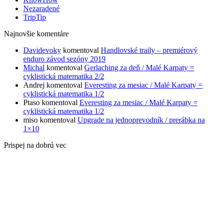
Nezaradené
TripTip
Najnovšie komentáre
Davidevoky
komentoval
Handlovské traily – premiérový
enduro závod sezóny 2019
Michal
komentoval
Gerlaching za deň / Malé Karpaty =
cyklistická matematika 2/2
Andrej
komentoval
Everesting za mesiac / Malé Karpaty =
cyklistická matematika 1/2
Ptaso
komentoval
Everesting za mesiac / Malé Karpaty =
cyklistická matematika 1/2
miso
komentoval
Upgrade na jednoprevodník / prerábka na
1×10
Prispej na dobrú vec