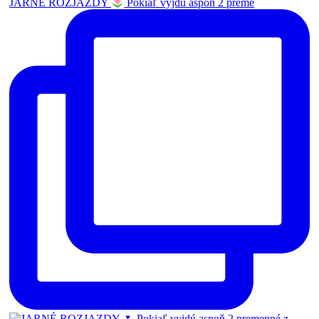
JARNÉ ROZJAZDY
Pokiaľ vyjdú aspoň 2 preme