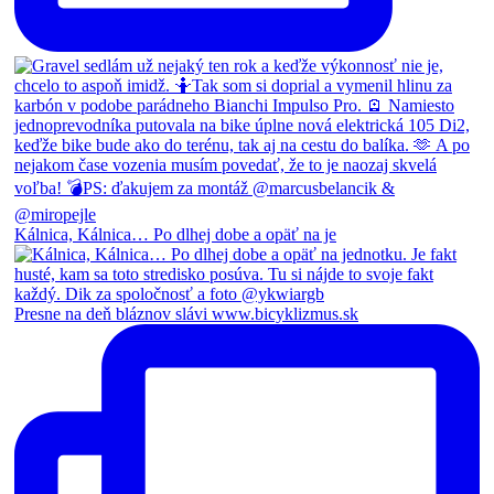
Kálnica, Kálnica… Po dlhej dobe a opäť na je
Presne na deň bláznov slávi www.bicyklizmus.sk