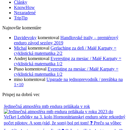
Články
KnowHow
Nezaradené
TripTip
Najnovšie komentáre
Davidevoky
komentoval
Handlovské traily – premiérový
enduro závod sezóny 2019
Michal
komentoval
Gerlaching za deň / Malé Karpaty =
cyklistická matematika 2/2
Andrej
komentoval
Everesting za mesiac / Malé Karpaty =
cyklistická matematika 1/2
Ptaso
komentoval
Everesting za mesiac / Malé Karpaty =
cyklistická matematika 1/2
miso
komentoval
Upgrade na jednoprevodník / prerábka na
1×10
Prispej na dobrú vec
Jedinečná atmosféra mtb endura prilákala v rok