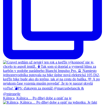
Kálnica, Kálnica… Po dlhej dobe a opäť na je