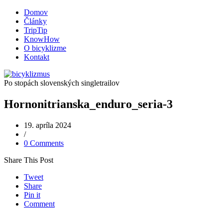
Domov
Články
TripTip
KnowHow
O bicyklizme
Kontakt
Po stopách slovenských singletrailov
Hornonitrianska_enduro_seria-3
19. apríla 2024
/
0 Comments
Share This Post
Tweet
Share
Pin it
Comment