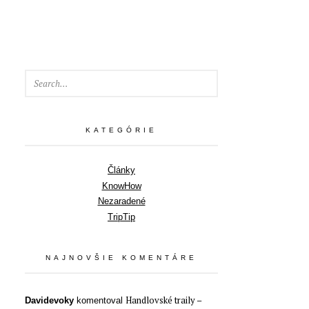
SEARCH
KATEGÓRIE
Články
KnowHow
Nezaradené
TripTip
NAJNOVŠIE KOMENTÁRE
Handlovské traily –
Davidevoky
komentoval