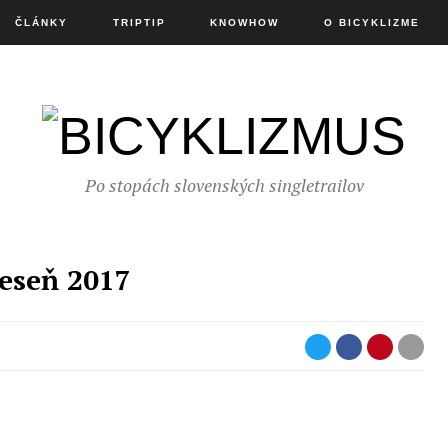
ČLÁNKY
TRIPTIP
KNOWHOW
O BICYKLIZME
Po stopách slovenských singletrailov
jeseň 2017