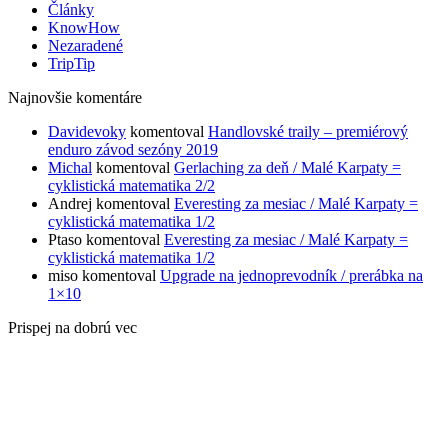
Články
KnowHow
Nezaradené
TripTip
Najnovšie komentáre
Davidevoky
komentoval
Handlovské traily – premiérový
enduro závod sezóny 2019
Michal
komentoval
Gerlaching za deň / Malé Karpaty =
cyklistická matematika 2/2
Andrej
komentoval
Everesting za mesiac / Malé Karpaty =
cyklistická matematika 1/2
Ptaso
komentoval
Everesting za mesiac / Malé Karpaty =
cyklistická matematika 1/2
miso
komentoval
Upgrade na jednoprevodník / prerábka na
1×10
Prispej na dobrú vec