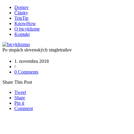
Domov
Články
TripTip
KnowHow
O bicyklizme
Kontakt
Po stopách slovenských singletrailov
1. novembra 2018
/
0 Comments
Share This Post
Tweet
Share
Pin it
Comment