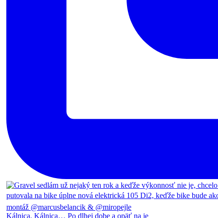
Kálnica, Kálnica… Po dlhej dobe a opäť na je