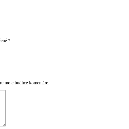
čené
*
pre moje budúce komentáre.