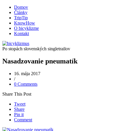
Domov
Články
TripTip
KnowHow
O bicyklizme
Kontakt
Po stopách slovenských singletrailov
Nasadzovanie pneumatík
16. mája 2017
/
0 Comments
Share This Post
Tweet
Share
Pin it
Comment