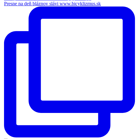
Presne na deň bláznov slávi www.bicyklizmus.sk