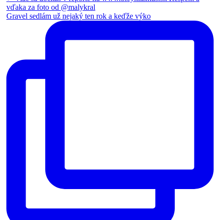
Gravel sedlám už nejaký ten rok a keďže výko