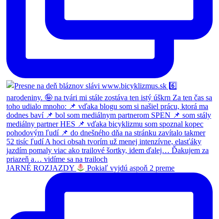
JARNÉ ROZJAZDY
Pokiaľ vyjdú aspoň 2 preme