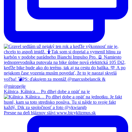
Kálnica, Kálnica… Po dlhej dobe a opäť na je
Presne na deň bláznov slávi www.bicyklizmus.sk