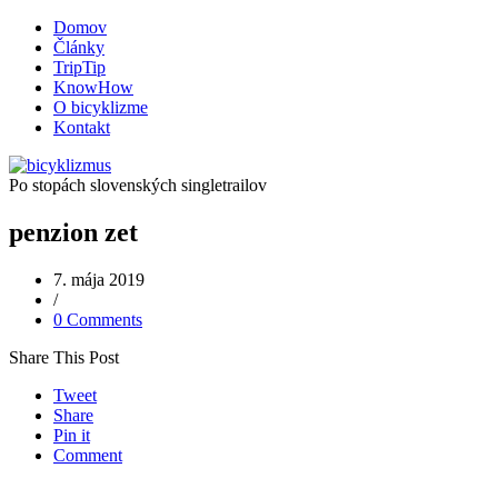
Domov
Články
TripTip
KnowHow
O bicyklizme
Kontakt
Po stopách slovenských singletrailov
penzion zet
7. mája 2019
/
0 Comments
Share This Post
Tweet
Share
Pin it
Comment