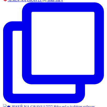
JESEŇ NA GRAVLI
Bike má v