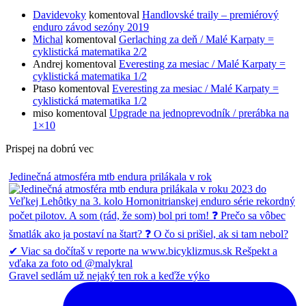
Davidevoky
komentoval
Handlovské traily – premiérový
enduro závod sezóny 2019
Michal
komentoval
Gerlaching za deň / Malé Karpaty =
cyklistická matematika 2/2
Andrej
komentoval
Everesting za mesiac / Malé Karpaty =
cyklistická matematika 1/2
Ptaso
komentoval
Everesting za mesiac / Malé Karpaty =
cyklistická matematika 1/2
miso
komentoval
Upgrade na jednoprevodník / prerábka na
1×10
Prispej na dobrú vec
Jedinečná atmosféra mtb endura prilákala v rok
Gravel sedlám už nejaký ten rok a keďže výko