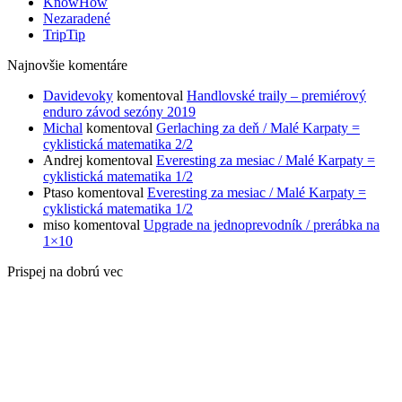
KnowHow
Nezaradené
TripTip
Najnovšie komentáre
Davidevoky
komentoval
Handlovské traily – premiérový
enduro závod sezóny 2019
Michal
komentoval
Gerlaching za deň / Malé Karpaty =
cyklistická matematika 2/2
Andrej
komentoval
Everesting za mesiac / Malé Karpaty =
cyklistická matematika 1/2
Ptaso
komentoval
Everesting za mesiac / Malé Karpaty =
cyklistická matematika 1/2
miso
komentoval
Upgrade na jednoprevodník / prerábka na
1×10
Prispej na dobrú vec