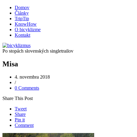
Domov
Články
TripTip
KnowHow
O bicyklizme
Kontakt
Po stopách slovenských singletrailov
Misa
4. novembra 2018
/
0 Comments
Share This Post
Tweet
Share
Pin it
Comment