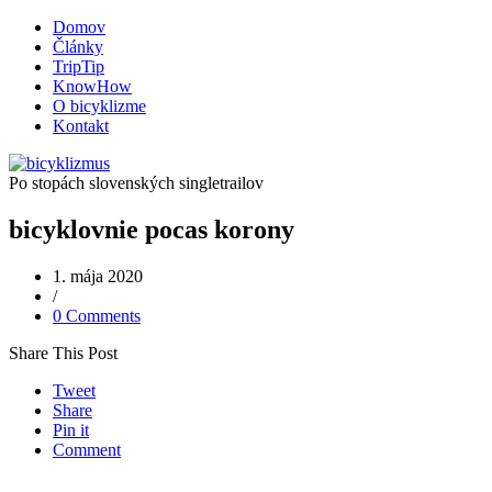
Domov
Články
TripTip
KnowHow
O bicyklizme
Kontakt
Po stopách slovenských singletrailov
bicyklovnie pocas korony
1. mája 2020
/
0 Comments
Share This Post
Tweet
Share
Pin it
Comment