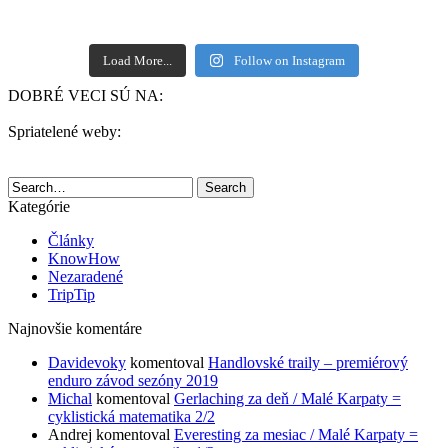
Load More...
Follow on Instagram
DOBRÉ VECI SÚ NA:
Spriatelené weby:
Search
Kategórie
Články
KnowHow
Nezaradené
TripTip
Najnovšie komentáre
Davidevoky
komentoval
Handlovské traily – premiérový
enduro závod sezóny 2019
Michal
komentoval
Gerlaching za deň / Malé Karpaty =
cyklistická matematika 2/2
Andrej
komentoval
Everesting za mesiac / Malé Karpaty =