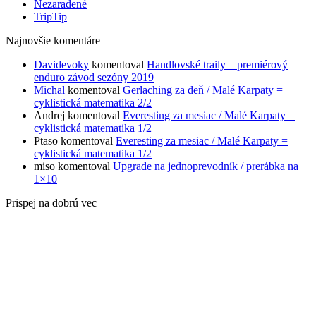
Nezaradené
TripTip
Najnovšie komentáre
Davidevoky
komentoval
Handlovské traily – premiérový
enduro závod sezóny 2019
Michal
komentoval
Gerlaching za deň / Malé Karpaty =
cyklistická matematika 2/2
Andrej
komentoval
Everesting za mesiac / Malé Karpaty =
cyklistická matematika 1/2
Ptaso
komentoval
Everesting za mesiac / Malé Karpaty =
cyklistická matematika 1/2
miso
komentoval
Upgrade na jednoprevodník / prerábka na
1×10
Prispej na dobrú vec