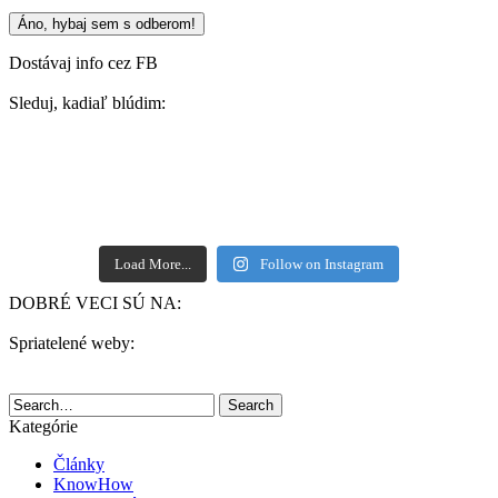
Dostávaj info cez FB
Sleduj, kadiaľ blúdim:
Load More...
Follow on Instagram
DOBRÉ VECI SÚ NA:
Spriatelené weby:
Search
Kategórie
Články
KnowHow