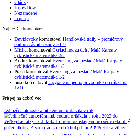
Články
KnowHow
Nezaradené
TripTip
Najnovšie komentáre
Davidevoky
komentoval
Handlovské traily – premiérový
enduro závod sezóny 2019
Michal
komentoval
Gerlaching za deň / Malé Karpaty =
cyklistická matematika 2/2
Andrej
komentoval
Everesting za mesiac / Malé Karpaty =
cyklistická matematika 1/2
Ptaso
komentoval
Everesting za mesiac / Malé Karpaty =
cyklistická matematika 1/2
miso
komentoval
Upgrade na jednoprevodník / prerábka na
1×10
Prispej na dobrú vec
Jedinečná atmosféra mtb endura prilákala v rok