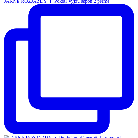
JARNÉ ROZJAZDY 🌷 Pokiaľ vyjdú aspoň 2 preme