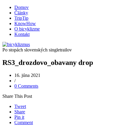
Domov
Články
TripTip
KnowHow
O bicyklizme
Kontakt
Po stopách slovenských singletrailov
RS3_drozdovo_obavany drop
16. júna 2021
/
0 Comments
Share This Post
Tweet
Share
Pin it
Comment