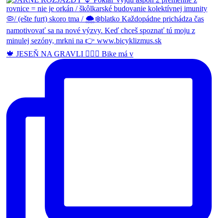
🍁 JESEŇ NA GRAVLI 🚴🏽‍♂️ Bike má v