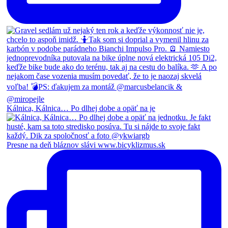
Kálnica, Kálnica… Po dlhej dobe a opäť na je
Presne na deň bláznov slávi www.bicyklizmus.sk