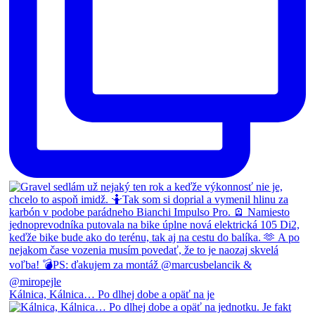
Kálnica, Kálnica… Po dlhej dobe a opäť na je