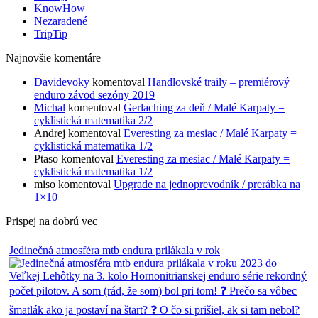
KnowHow
Nezaradené
TripTip
Najnovšie komentáre
Davidevoky
komentoval
Handlovské traily – premiérový
enduro závod sezóny 2019
Michal
komentoval
Gerlaching za deň / Malé Karpaty =
cyklistická matematika 2/2
Andrej
komentoval
Everesting za mesiac / Malé Karpaty =
cyklistická matematika 1/2
Ptaso
komentoval
Everesting za mesiac / Malé Karpaty =
cyklistická matematika 1/2
miso
komentoval
Upgrade na jednoprevodník / prerábka na
1×10
Prispej na dobrú vec
Jedinečná atmosféra mtb endura prilákala v rok