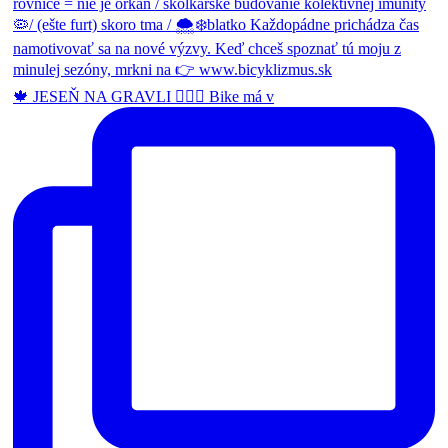
🍁 JESEŇ NA GRAVLI 🚴🏽‍♂️ Bike má v