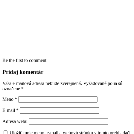
Be the first to comment
Pridaj komentár
Vaša e-mailová adresa nebude zverejnená.
Vyžadované polia sú
označené
*
Meno
*
E-mail
*
Adresa webu
Uložiť moje meno, e-mail a webovú stránku v tomto prehliadači