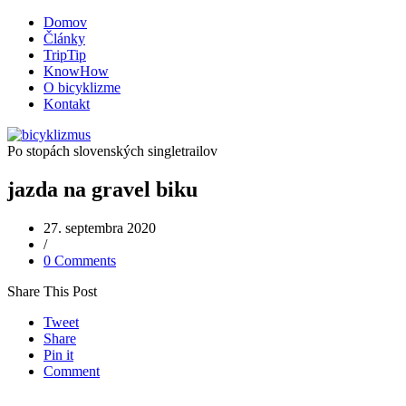
Domov
Články
TripTip
KnowHow
O bicyklizme
Kontakt
Po stopách slovenských singletrailov
jazda na gravel biku
27. septembra 2020
/
0 Comments
Share This Post
Tweet
Share
Pin it
Comment