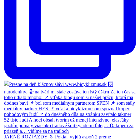
JARNÉ ROZJAZDY 🌷 Pokiaľ vyjdú aspoň 2 preme