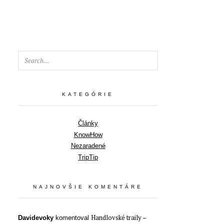
SEARCH
KATEGÓRIE
Články
KnowHow
Nezaradené
TripTip
NAJNOVŠIE KOMENTÁRE
Handlovské traily –
Davidevoky
komentoval