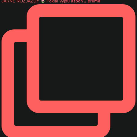
JARNÉ ROZJAZDY
Pokiaľ vyjdú aspoň 2 preme