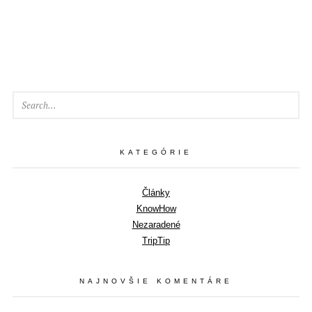
SEA
KATEGÓRIE
Články
KnowHow
Nezaradené
TripTip
NAJNOVŠIE KOMENTÁRE