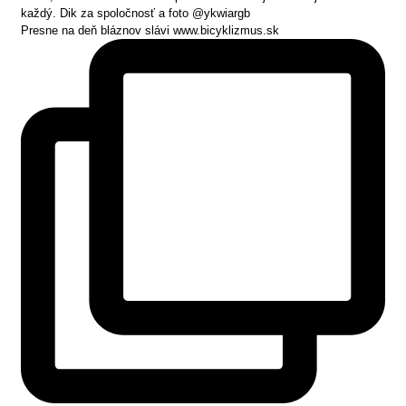
Presne na deň bláznov slávi www.bicyklizmus.sk